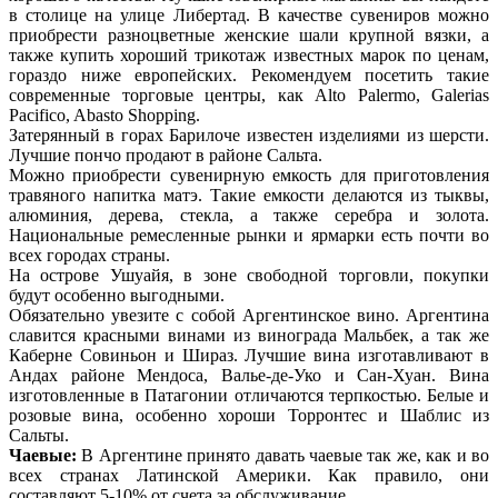
в столице на улице Либертад. В качестве сувениров можно
приобрести разноцветные женские шали крупной вязки, а
также купить хороший трикотаж известных марок по ценам,
гораздо ниже европейских. Рекомендуем посетить такие
современные торговые центры, как Alto Palermo, Galerias
Pacifico, Abasto Shopping.
Затерянный в горах Барилоче известен изделиями из шерсти.
Лучшие пончо продают в районе Сальта.
Можно приобрести сувенирную емкость для приготовления
травяного напитка матэ. Такие емкости делаются из тыквы,
алюминия, дерева, стекла, а также серебра и золота.
Национальные ремесленные рынки и ярмарки есть почти во
всех городах страны.
На острове Ушуайя, в зоне свободной торговли, покупки
будут особенно выгодными.
Обязательно увезите с собой Аргентинское вино. Аргентина
славится красными винами из винограда Мальбек, а так же
Каберне Совиньон и Шираз. Лучшие вина изготавливают в
Андах районе Мендоса, Валье-де-Уко и Сан-Хуан. Вина
изготовленные в Патагонии отличаются терпкостью. Белые и
розовые вина, особенно хороши Торронтес и Шаблис из
Сальты.
Чаевые:
В Аргентине принято давать чаевые так же, как и во
всех странах Латинской Америки. Как правило, они
составляют 5-10% от счета за обслуживание.