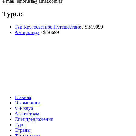
e-mail: embrusia@arnet.com.ar
Туры:
Тур Кругосветное Путешествие
/
$ $19999
Антарктида
/
$ $6699
Главная
О компании
VIP клуб
Агентствам
Спецпредложения
Туры
Страны
Фотоотчеты