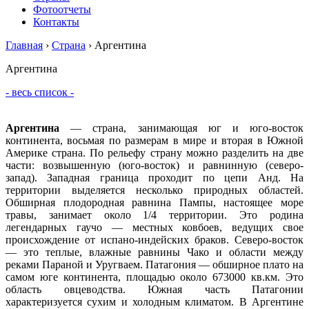
Фотоотчеты
Контакты
Главная
›
Страна
›
Аргентина
Аргентина
- весь список -
Аргентина
— страна, занимающая юг и юго-восток
континента, восьмая по размерам в мире и вторая в Южной
Америке страна. По рельефу страну можно разделить на две
части: возвышенную (юго-восток) и равнинную (северо-
запад). Западная граница проходит по цепи Анд. На
территории выделяется несколько природных областей.
Обширная плодородная равнина Пампы, настоящее море
травы, занимает около 1/4 территории. Это родина
легендарных гаучо — местных ковбоев, ведущих свое
происхождение от испано-индейских браков. Северо-восток
— это теплые, влажные равнины Чако и области между
реками Параной и Уругваем. Патагония — обширное плато на
самом юге континента, площадью около 673000 кв.км. Это
область овцеводства. Южная часть Патагонии
характеризуется сухим и холодным климатом. В Аргентине