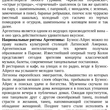
«острые устрицы», «горчичный» цыпленок (а так же цыплята
на пару, с шампиньонами, с паприкой, с миндалем, с зеленью,
замоченные в пиве), бараньи ребрышки, пинчос или чурраско
(местный шашлык), холодный суп гаспачо из тертых
помидоров и огурцов, шампиньоны в кипящем вине и так
далее.
Аргентина является одним из ведущих производителей вина –
и оно здесь действительно удивительно вкусное.
Национальные ритмы Аргентины:
Буэнос-Айрес можно по
праву назвать культурной столицей Латинской Америки.
Аргентинская интеллигенция тех времен получала
образование в Париже. Известнейший оперный театр Колон
представляет сегодня зрителям концерты классической
музыки, балеты, современные танцевальные постановки.
В ресторанах и кафе, на улицах и по радио, везде в Буэнос-
Айресе вы услышите мелодии танго.
Легионы европейских эмигрантов, большинство из которых
были людьми низших слоев общества, прибывали в Буэнос-
Айрес в поисках удачи и богатства. Мужчины скучали по
родине и оставленным дома женщинам и в поисках утешения
проводили вечера в публичных домах. Ожидая проституток,
они танцевали друг с другом своеобразный танец, полный
страсти и желания, танец, напоминающий состязание за
обладание женщиной. Позднее танго стали исполнять в