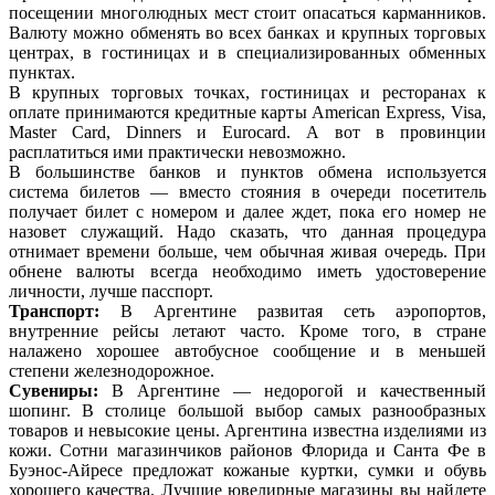
посещении многолюдных мест стоит опасаться карманников.
Валюту можно обменять во всех банках и крупных торговых
центрах, в гостиницах и в специализированных обменных
пунктах.
В крупных торговых точках, гостиницах и ресторанах к
оплате принимаются кредитные карты American Express, Visa,
Master Card, Dinners и Eurocard. А вот в провинции
расплатиться ими практически невозможно.
В большинстве банков и пунктов обмена используется
система билетов — вместо стояния в очереди посетитель
получает билет с номером и далее ждет, пока его номер не
назовет служащий. Надо сказать, что данная процедура
отнимает времени больше, чем обычная живая очередь. При
обнене валюты всегда необходимо иметь удостоверение
личности, лучше пасспорт.
Транспорт:
В Аргентине развитая сеть аэропортов,
внутренние рейсы летают часто. Кроме того, в стране
налажено хорошее автобусное сообщение и в меньшей
степени железнодорожное.
Сувениры:
В Аргентине — недорогой и качественный
шопинг. В столице большой выбор самых разнообразных
товаров и невысокие цены. Аргентина известна изделиями из
кожи. Сотни магазинчиков районов Флорида и Санта Фе в
Буэнос-Айресе предложат кожаные куртки, сумки и обувь
хорошего качества. Лучшие ювелирные магазины вы найдете