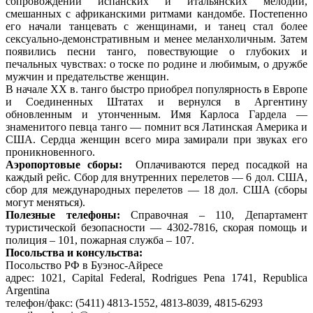
сопровождении испанских и итальянских мелодий,
смешанных с африканскими ритмами кандомбе. Постепенно
его начали танцевать с женщинами, и танец стал более
сексуально-демонстративным и менее меланхоличным. Затем
появились песни танго, повествующие о глубоких и
печальных чувствах: о тоске по родине и любимым, о дружбе
мужчин и предательстве женщин.
В начале XX в. танго быстро приобрел популярность в Европе
и Соединенных Штатах и вернулся в Аргентину
обновленным и утонченным. Имя Карлоса Гардела —
знаменитого певца танго — помнит вся Латинская Америка и
США. Сердца женщин всего мира замирали при звуках его
проникновенного.
Аэропортовые сборы:
Оплачиваются перед посадкой на
каждый рейс. Сбор для внутренних перелетов — 6 дол. США,
сбор для международных перелетов — 18 дол. США (сборы
могут меняться).
Полезные телефоны:
Справочная – 110, Департамент
туристической безопасности — 4302-7816, скорая помощь и
полиция – 101, пожарная служба – 107.
Посольства и консульства:
Посольство РФ в Буэнос-Айресе
адрес: 1021, Capital Federal, Rodrigues Pena 1741, Republica
Argentina
телефон/факс: (5411) 4813-1552, 4813-8039, 4815-6293