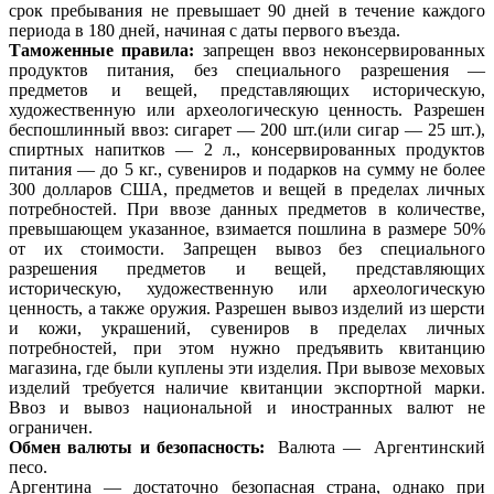
срок пребывания не превышает 90 дней в течение каждого
периода в 180 дней, начиная с даты первого въезда.
Таможенные правила:
запрещен ввоз неконсервированных
продуктов питания, без специального разрешения —
предметов и вещей, представляющих историческую,
художественную или археологическую ценность. Разрешен
беспошлинный ввоз: сигарет — 200 шт.(или сигар — 25 шт.),
спиртных напитков — 2 л., консервированных продуктов
питания — до 5 кг., сувениров и подарков на сумму не более
300 долларов США, предметов и вещей в пределах личных
потребностей. При ввозе данных предметов в количестве,
превышающем указанное, взимается пошлина в размере 50%
от их стоимости. Запрещен вывоз без специального
разрешения предметов и вещей, представляющих
историческую, художественную или археологическую
ценность, а также оружия. Разрешен вывоз изделий из шерсти
и кожи, украшений, сувениров в пределах личных
потребностей, при этом нужно предъявить квитанцию
магазина, где были куплены эти изделия. При вывозе меховых
изделий требуется наличие квитанции экспортной марки.
Ввоз и вывоз национальной и иностранных валют не
ограничен.
Обмен валюты и безопасность:
Валюта — Аргентинский
песо.
Аргентина — достаточно безопасная страна, однако при