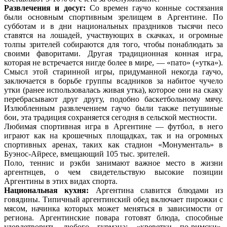
Развлечения и досуг:
Со времен гаучо конные состязания
были основным спортивным зрелищем в Аргентине. По
субботам и в дни национальных праздников тысячи песо
ставятся на лошадей, участвующих в скачках, и огромные
толпы зрителей собираются для того, чтобы понаблюдать за
своими фаворитами. Другая традиционная конная игра,
которая не встречается нигде более в мире, — «пато» («утка»).
Смысл этой старинной игры, придуманной некогда гаучо,
заключается в борьбе группы всадников за набитое чучело
утки (ранее использовалась живая утка), которое они на скаку
перебрасывают друг другу, подобно баскетбольному мячу.
Излюбленным развлечением гаучо были также петушиные
бои, эта традиция сохраняется сегодня в сельской местности.
Любимая спортивная игра в Аргентине — футбол, в него
играют как на крошечных площадках, так и на огромных
спортивных аренах, таких как стадион «Монументаль» в
Буэнос-Айресе, вмещающий 105 тыс. зрителей.
Поло, теннис и рэкби занимают важное место в жизни
аргентнцев, о чем свидетельствую высокие позиции
Аргентины в этих видах спорта.
Национальная кухня:
Аргентина славится блюдами из
говядины. Типичный аргентинский обед включает пирожки с
мясом, начинка которых может меняться в зависимости от
региона. Аргентинские повара готовят блюда, способные
удовлетворить любого гурмана: «креветки по-римски»,