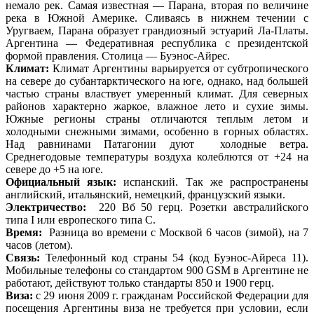
немало рек. Самая известная — Парана, вторая по величине
река в Южной Америке. Сливаясь в нижнем течении с
Уругваем, Парана образует грандиозный эстуарий Ла-Платы.
Аргентина — Федеративная республика с президентской
формой правления. Столица — Буэнос-Айрес.
Климат:
Климат Аргентины варьируется от субтропического
на севере до субантарктического на юге, однако, над большей
частью страны властвует умеренный климат. Для северных
районов характерно жаркое, влажное лето и сухие зимы.
Южные регионы страны отличаются теплым летом и
холодными снежными зимами, особенно в горных областях.
Над равнинами Патагонии дуют холодные ветра.
Среднегодовые температуры воздуха колеблются от +24 на
севере до +5 на юге.
Официальный язык:
испанский. Так же распространены
английский, итальянский, немецкий, французский языки.
Электричество:
220 Вб 50 герц. Розетки австралийского
типа I или европеского типа C.
Время:
Разница во времени с Москвой 6 часов (зимой), на 7
часов (летом).
Связь:
Телефонный код страны 54 (код Буэнос-Айреса 11).
Мобильные телефоны со стандартом 900 GSM в Аргентине не
работают, действуют только стандарты 850 и 1900 герц.
Виза:
с 29 июня 2009 г. гражданам Российской Федерации для
посещения Аргентины виза не требуется при условии, если