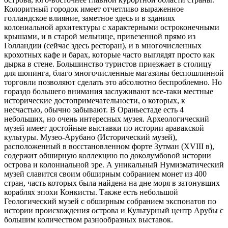
Колоритный городок имеет отчетливо выраженное
голландское влияние, заметное здесь и в зданиях
колониальной архитектуры с характерными остроконечными
крышами, и в старой мельнице, привезенной прямо из
Голландии (сейчас здесь ресторан), и в многочисленных
крохотных кафе и барах, которые часто выглядят просто как
дырка в стене. Большинство туристов приезжает в столицу
для шопинга, благо многочисленные магазины беспошлинной
торговли позволяют сделать это абсолютно беспроблемно. Но
гораздо большего внимания заслуживают все-таки местные
исторические достопримечательности, о которых, к
несчастью, обычно забывают. В Ораньестаде есть 4
небольших, но очень интересных музея. Археологический
музей имеет достойные выставки по истории аравакской
культуры. Музео-Арубано (Исторический музей),
расположенный в восстановленном форте Зутман (XVIII в),
содержит обширную коллекцию по доколумбовой истории
острова и колониальной эре. А уникальный Нумизматический
музей славится своим обширным собранием монет из 400
стран, часть которых была найдена на дне моря в затонувших
кораблях эпохи Конкисты. Также есть небольшой
Геологический музей с обширным собранием экспонатов по
истории происхождения острова и Культурный центр Арубы с
большим количеством разнообразных выставок.