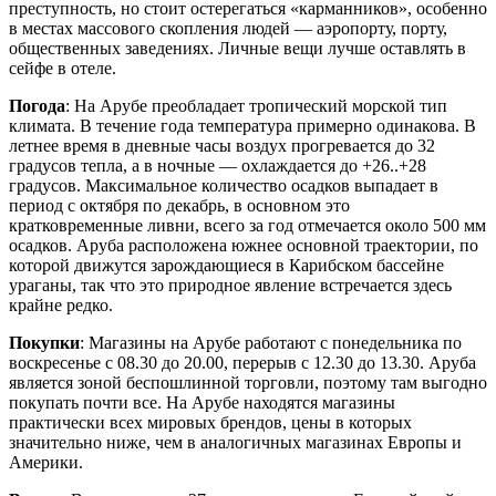
преступность, но стоит остерегаться «карманников», особенно
в местах массового скопления людей — аэропорту, порту,
общественных заведениях. Личные вещи лучше оставлять в
сейфе в отеле.
Погода
: На Арубе преобладает тропический морской тип
климата. В течение года температура примерно одинакова. В
летнее время в дневные часы воздух прогревается до 32
градусов тепла, а в ночные — охлаждается до +26..+28
градусов. Максимальное количество осадков выпадает в
период с октября по декабрь, в основном это
кратковременные ливни, всего за год отмечается около 500 мм
осадков. Аруба расположена южнее основной траектории, по
которой движутся зарождающиеся в Карибском бассейне
ураганы, так что это природное явление встречается здесь
крайне редко.
Покупки
: Магазины на Арубе работают с понедельника по
воскресенье с 08.30 до 20.00, перерыв с 12.30 до 13.30. Аруба
является зоной беспошлинной торговли, поэтому там выгодно
покупать почти все. На Арубе находятся магазины
практически всех мировых брендов, цены в которых
значительно ниже, чем в аналогичных магазинах Европы и
Америки.