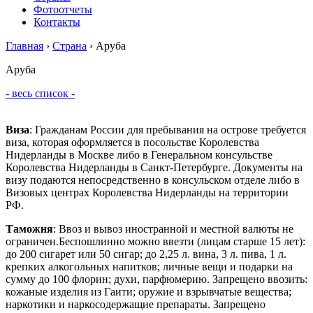
Фотоотчеты
Контакты
Главная
›
Страна
›
Аруба
Аруба
- весь список -
Виза
: Гражданам России для пребывания на острове требуется
виза, которая оформляется в посольстве Королевства
Нидерланды в Москве либо в Генеральном консульстве
Королевства Нидерланды в Санкт-Петербурге. Документы на
визу подаются непосредственно в консульском отделе либо в
Визовых центрах Королевства Нидерланды на территории
РФ.
Таможня
: Ввоз и вывоз иностранной и местной валюты не
ограничен.Беспошлинно можно ввезти (лицам старше 15 лет):
до 200 сигарет или 50 сигар; до 2,25 л. вина, 3 л. пива, 1 л.
крепких алкогольных напитков; личные вещи и подарки на
сумму до 100 флорин; духи, парфюмерию. Запрещено ввозить:
кожаные изделия из Гаити; оружие и взрывчатые вещества;
наркотики и наркосодержащие препараты. Запрещено