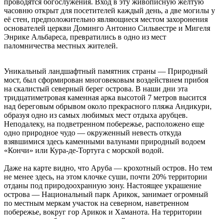
проводятся богослужения. Вход в эту живописную желтую
часовню открыт для посетителей каждый день, а две могилы у
её стен, предположительно являющиеся местом захоронения
основателей церкви Доминго Антонио Сильвестре и Мигеля
Энрике Альбареса, превратились в одно из мест
паломничества местных жителей.
Уникальный ландшафтный памятник страны — Природный
мост, был сформирован многовековым воздействием прибоя
на скалистый северный берег острова. В наши дни эта
тридцатиметровая каменная арка высотой 7 метров высится
над береговым обрывом около прекрасного пляжа Андикури,
образуя одно из самых любимых мест отдыха арубцев.
Неподалеку, на подветренном побережье, расположено еще
одно природное чудо — окруженный невесть откуда
взявшимися здесь каменными валунами природный водоем
«Кончи» или Кура-де-Тортуга с морской водой.
Даже на карте видно, что Аруба — крохотный остров. Но тем
не менее здесь, на этом клочке суши, почти 20% территории
отданы под природоохранную зону. Настоящее украшение
острова — Национальный парк Арикок, занимает огромный
по местным меркам участок на северном, наветренном
побережье, вокруг гор Арикок и Хаманота. На территории