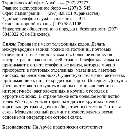
Туристический офис Арубы — (297) 23777.
Главное экскурсионное бюро — (297) 34545.
Офис Иммиграции — (297) 828151 (Ораньестад).
Единый телефон службы спасения — 911.
Отдел пожарной охраны (297) 582-1108.
Управление общественного порядка и безопасности (297)
5843322 (Сан-Николас).
Связь
: Города не имеют телефонных кодов. Делать
международные звонки можно из гостиниц, почтовых
отделений и телефонов-автоматов, большое количество
которых расположено по всей стране. Телефоны-автоматы
принимают к оплате телефонные карты, которые можно
приобрести в почтовых отделениях, магазинах, газетных
киосках, на бензоколонках. Существуют телефоны-автоматы,
принимающие к оплате кредитные карты. Интернет. Доступ в
Интернет можно получить в одном из многочисленных
интернет-кафе, расположенных в крупных городах и
курортных зонах. В стране также есть большое количество
точек Wi-Fi доступа, которые находятся в крупных отелях,
торговых центрах и других общественных местах. Сотовая
связь. Международный роуминг предоставляется всеми
основными операторами сотовой связи.
Безопасность
: На Арубе практически отсутствует