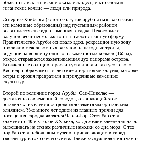
объяснить, как эти камни оказались здесь, и кто сложил
гигантские кольца — люди или природа.
Севернее Хоиберга («стог сена», так арубцы называют сами
эти каменные образования) над пустынным районом
возвышается еще одна каменная загадка. Некоторые из
валунов весят несколько тонн и имеют странную форму.
Правительство Арубы основало здесь рекреационную зону,
проложив меж огромных валунов пешеходные тропы,
ведущие на вершину одного из каменистых холмов (165 м),
откуда открывается захватывающая дух панорама острова.
Выжженные солнцем заросли кустарника и кактусов около
Касибари обрамляют гигантские диоритовые валуны, которые
ветры и эрозия превратили в причудливые каменные
скульптуры.
Второй по величине город Арубы, Сан-Николас —
достаточно современный городок, отличающийся от
остальных поселений острова явно заметным британским
влиянием. Уже много лет одной из главных причин для
посещения городка является Чарли-Бар. Этот бар стал
знаменит с 40-ых годов XX века, когда хозяин заведения начал
вывешивать на стенах различные находки со дна моря. С тех
пор бар стал небольшим музеем, привлекающим в город
тысячи туристов со всего света. Также заслуживают внимания