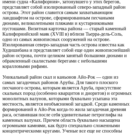
имени судна «Калифорния», затонувшего у этих берегов,
представляет собой изолированный северо-западный район
острова. Этот район славится самым захватывающим
ландшафтом на острове, сформированным песчаными
дюнами, великолепными пляжами и кустарниковыми
пустошами. Визитная карточка района — старый каменный
Калифорнийский маяк (XVIII в) вблизи Тьерра-дель-Соль,
одно из самых живописных сооружений на острове.
Изолированная северо-западная часть острова известна как
Худишибана и представляет собой еще один живописнейший
район острова, почти целиком занятый большими дюнами и
обрамленный скалистыми берегами с небольшими
коралловыми рифами.
Уникальный район скал и каньонов Айо-Рок — один из
самых загадочных районов Арубы. Для такого плоского
песчаного острова, которым является Аруба, присутствие
скальных пород (особенно кварцитов и диоритов) и огромных
монолитных валунов, которыми буквально усыпана эта
местность, является необъяснимой загадкой. Среди каменных
формирований в Айо-Рок когда-то жила загадочная древняя
раса, оставившая после себя удивительные петроглифы на
каменных валунах. Причем область буквально насыщена
огромными камнями, как будто специально сложенными
концентрическими кругами. Ученые все еще не способны