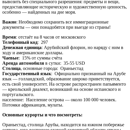
вывозить без специального разрешения: предметы и вещи,
предоставляющие историческую и художественную ценность,
особенно — найденных на дне моря.
Важно
: Необходимо сохранить все иммиграционные
документы — они понадобятся при выезде из страны!
Время
: отстаёт на 8 часов от московского
Телефонный код
: 297
Денежная единица
: Арубийский флорин, но наряду с ним в
ходу и американские доллары.
Чаевые
: 15% от суммы счёта
Аренда автомобиля
в сутки: 35-55 USD
Столица
, основные города: Ораньестад
Государственный язык
: Официально признанный на Арубе
язык — голландский, образование широко приветствуется,
есть свой университет. На острове распространен папьяменто
— креольский диалект, возникший на основе испанского и
португальского.
население: Население острова — около 100 000 человек.
Потомки африканцев, мулаты.
Основные курорты и что посмотреть:
Ораньестад, столица Арубы, находится на южном побережье
острова, юго-восточнее главной курортной области страны.