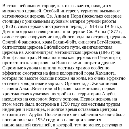
В столь небольшом городе, как оказывается, находится
множество церквей. Особый интерес у туристов вызывают
католическая церковь Св. Анны в Норд (несколько севернее
столицы) с уникальным дубовым алтарем ручной работы
(1870 г, сама церковь построена в период с 1914 по 1919 гг.),
Дом приходского священника при церкви Св. Анны (1877 г,
самое старое сооружение подобного рода на острове), церковь
Святой Франсиски, храм Бахаи-Фэйт, синагога Бет-Исраэль,
баптистская церковь Библейского пути, евангелистская
церковь на Хюйгенштрат, методистская церковь (1846 г) на
Лонгфеллоштрат, Новоапостольская церковь на Гёлетштрат,
протестантская церковь на Вильгельминаштрат и другие.
Скромные купола и шпили местных храмов особенно
эффектно смотрятся на фоне колоритной горы Хаманота,
которая по высоте больше похожа на холм, но очень эффектно
оттеняет колоритные кварталы Ораньестада. Живописная
часовня Альта-Виста или «Церковь паломников», первая
христианская культовая постройка на территории Арубы,
находится на северном берегу острова. Первая церковь на
этом месте была построена в 1750 году совместным трудом
индейцев и испанцев, и долгое время оставалась центром
католицизма Арубы. После долгих лет забвения часовня была
восстановлена в 1952 году, и в наши дни является
национальной святыней, в которой, тем не менее, регулярно