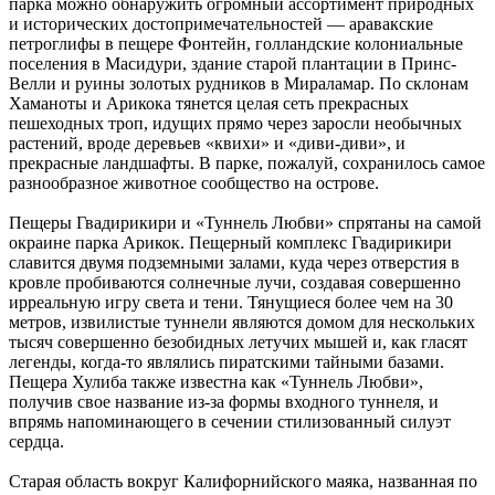
парка можно обнаружить огромный ассортимент природных
и исторических достопримечательностей — аравакские
петроглифы в пещере Фонтейн, голландские колониальные
поселения в Масидури, здание старой плантации в Принс-
Велли и руины золотых рудников в Мираламар. По склонам
Хаманоты и Арикока тянется целая сеть прекрасных
пешеходных троп, идущих прямо через заросли необычных
растений, вроде деревьев «квихи» и «диви-диви», и
прекрасные ландшафты. В парке, пожалуй, сохранилось самое
разнообразное животное сообщество на острове.
Пещеры Гвадирикири и «Туннель Любви» спрятаны на самой
окраине парка Арикок. Пещерный комплекс Гвадирикири
славится двумя подземными залами, куда через отверстия в
кровле пробиваются солнечные лучи, создавая совершенно
ирреальную игру света и тени. Тянущиеся более чем на 30
метров, извилистые туннели являются домом для нескольких
тысяч совершенно безобидных летучих мышей и, как гласят
легенды, когда-то являлись пиратскими тайными базами.
Пещера Хулиба также известна как «Туннель Любви»,
получив свое название из-за формы входного туннеля, и
впрямь напоминающего в сечении стилизованный силуэт
сердца.
Старая область вокруг Калифорнийского маяка, названная по