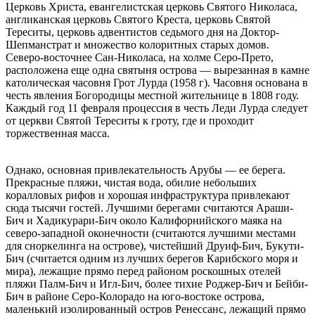
Церковь Христа, евангелистская церковь Святого Николаса,
англиканская церковь Святого Креста, церковь Святой
Тереситы, церковь адвентистов седьмого дня на Доктор-
Шепманстрат и множество колоритных старых домов.
Северо-восточнее Сан-Николаса, на холме Серо-Прето,
расположена еще одна святыня острова — вырезанная в камне
католическая часовня Грот Лурда (1958 г). Часовня основана в
честь явления Богородицы местной жительнице в 1808 году.
Каждый год 11 февраля процессия в честь Леди Лурда следует
от церкви Святой Тереситы к гроту, где и проходит
торжественная масса.
Однако, основная привлекательность Арубы — ее берега.
Прекрасные пляжи, чистая вода, обилие небольших
коралловых рифов и хорошая инфраструктура привлекают
сюда тысячи гостей. Лучшими берегами считаются Араши-
Бич и Хадикурари-Бич около Калифорнийского маяка на
северо-западной оконечности (считаются лучшими местами
для сноркелинга на острове), чистейший Друиф-Бич, Букути-
Бич (считается одним из лучших берегов Карибского моря и
мира), лежащие прямо перед районом роскошных отелей
пляжи Палм-Бич и Игл-Бич, более тихие Роджер-Бич и Бейби-
Бич в районе Серо-Колорадо на юго-востоке острова,
маленький изолированный остров Ренессанс, лежащий прямо