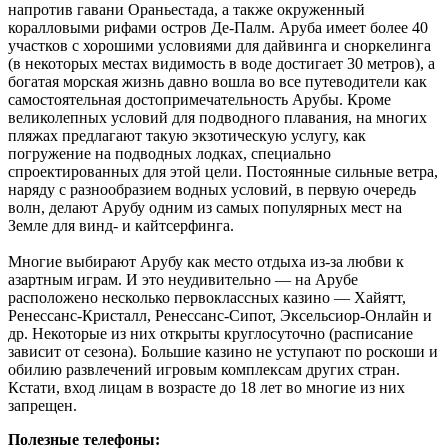
напротив гавани Ораньестада, а также окруженный
коралловыми рифами остров Де-Палм. Аруба имеет более 40
участков с хорошими условиями для дайвинга и сноркелинга
(в некоторых местах видимость в воде достигает 30 метров), а
богатая морская жизнь давно вошла во все путеводители как
самостоятельная достопримечательность Арубы. Кроме
великолепных условий для подводного плавания, на многих
пляжах предлагают такую экзотическую услугу, как
погружение на подводных лодках, специально
спроектированных для этой цели. Постоянные сильные ветра,
наряду с разнообразием водных условий, в первую очередь
волн, делают Арубу одним из самых популярных мест на
Земле для винд- и кайтсерфинга.
Многие выбирают Арубу как место отдыха из-за любви к
азартным играм. И это неудивительно — на Арубе
расположено несколько первоклассных казино — Хайятт,
Ренессанс-Кристалл, Ренессанс-Сипот, Эксельсиор-Онлайн и
др. Некоторые из них открыты круглосуточно (расписание
зависит от сезона). Большие казино не уступают по роскоши и
обилию развлечений игровым комплексам других стран.
Кстати, вход лицам в возрасте до 18 лет во многие из них
запрещен.
Полезные телефоны: