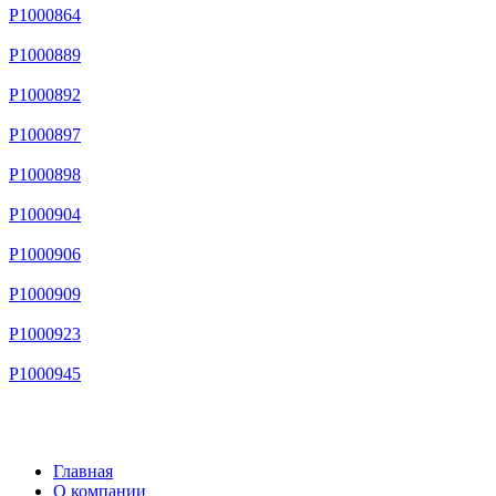
P1000864
P1000889
P1000892
P1000897
P1000898
P1000904
P1000906
P1000909
P1000923
P1000945
Главная
О компании