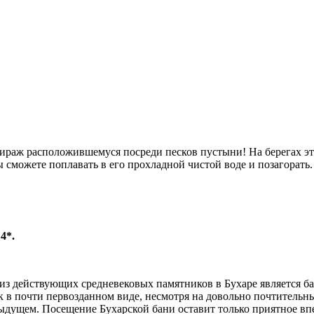
мираж расположившемуся посреди песков пустыни! На берегах э
 сможете поплавать в его прохладной чистой воде и позагорать.
е
4*.
из действующих средневековых памятников в Бухаре является ба
 в почти первозданном виде, несмотря на довольно почтительны
ыдущем. Посещение Бухарской бани оставит только приятное вп