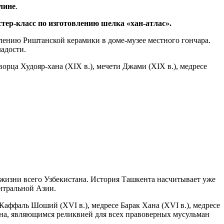
лине
.
стер-класс по изготовлению шелка «хан-атлас».
влению Риштанской керамики в доме-музее местного гончара.
ладости.
орца Худояр-хана (XIX в.), мечети Джами (XIX в.), медресе
 жизни всего Узбекистана. История Ташкента насчитывает уже
ентральной Азии.
 Каффаль Шоший (XVI в.), медресе Барак Хана (XVI в.), медресе
ана, являющимся реликвией для всех правоверных мусульман