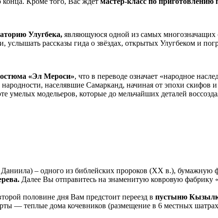
 конца. Кроме того, Вас ждет
мастер-класс по приготовлению 
ваторию Улугбека,
являющуюся одной из самых многозначащих об
, услышать рассказы гида о звёздах, открытых Улугбеком и пог
костюма «Эл Мероси»
, что в переводе означает «народное насле
 народности, населявшие Самарканд, начиная от эпохи скифов
те умелых модельеров, которые до мельчайших деталей воссозд
 Даниила) – одного из библейских пророков (XX в.), бумажную 
ерева.
Далее Вы отправитесь на знаменитую ковровую фабрику 
второй половине дня Вам предстоит переезд в
пустыню Кызыл
юрты — теплые дома кочевников (размещение в 6 местных шатрах