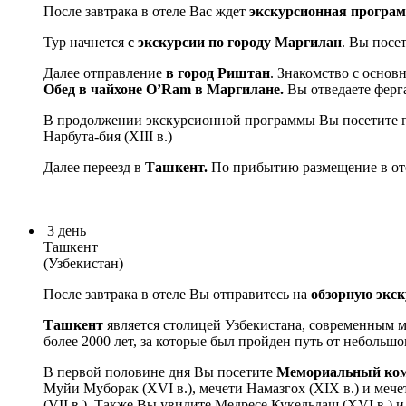
После завтрака в отеле Вас ждет
экскурсионная програ
Тур начнется
с экскурсии по городу Маргилан
. Вы посе
Далее отправление
в город Риштан
. Знакомство с осно
Обед в чайхоне O’Ram в Маргилане.
Вы отведаете ферг
В продолжении экскурсионной программы Вы посетите 
Нарбута-бия (XIII в.)
Далее переезд в
Ташкент.
По прибытию размещение в о
3
день
Ташкент
(Узбекистан)
После завтрака в отеле Вы отправитесь на
обзорную экск
Ташкент
является столицей Узбекистана, современным м
более 2000 лет, за которые был пройден путь от неболь
В первой половине дня Вы посетите
Мемориальный ком
Муйи Муборак (XVI в.), мечети Намазгох (XIX в.) и меч
(VII в.). Также Вы увидите Медресе Кукельдаш (XVI в.) 