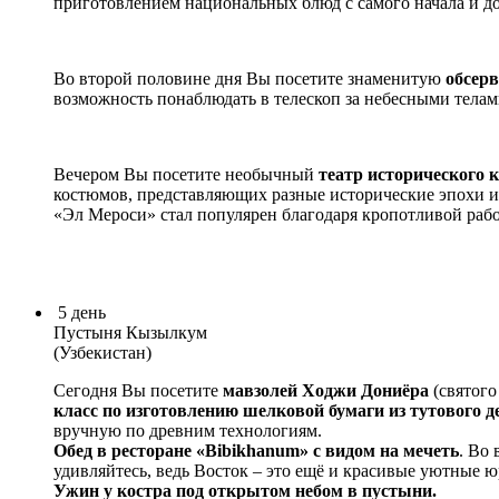
приготовлением национальных блюд с самого начала и до
Во второй половине дня Вы посетите знаменитую
обсер
возможность понаблюдать в телескоп за небесными телами
Вечером Вы посетите необычный
театр исторического 
костюмов, представляющих разные исторические эпохи и
«Эл Мероси» стал популярен благодаря кропотливой рабо
5
день
Пустыня Кызылкум
(Узбекистан)
Сегодня Вы посетите
мавзолей Ходжи Дониёра
(святого
класс по изготовлению шелковой бумаги из тутового д
вручную по древним технологиям.
Обед в ресторане «Bibikhanum» с видом на мечеть
.
Во 
удивляйтесь, ведь Восток – это ещё и красивые уютные 
Ужин у костра под открытом небом в пустыни.