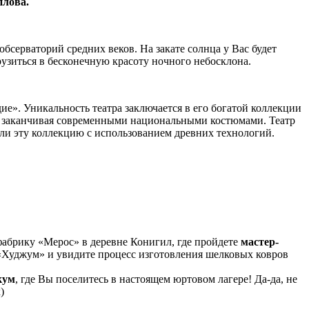
плова.
серваторий средних веков. На закате солнца у Вас будет
рузиться в бесконечную красоту ночного небосклона.
дие». Уникальность театра заключается в его богатой коллекции
 и заканчивая современными национальными костюмами. Театр
али эту коллекцию с использованием древних технологий.
фабрику «Мерос» в деревне Конигил, где пройдете
мастер-
«Худжум» и увидите процесс изготовления шелковых ковров
кум
, где Вы поселитесь в настоящем юртовом лагере! Да-да, не
)