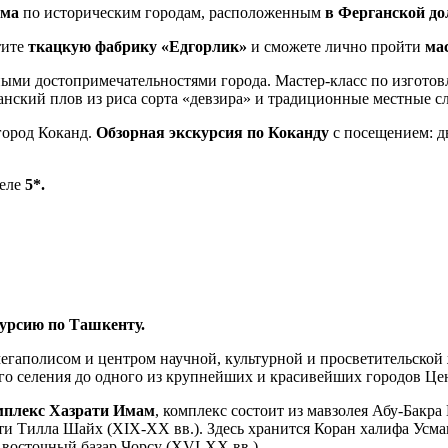
мма
по историческим городам, расположенным
в Ферганской до
тите
ткацкую фабрику «Едгорлик»
и сможете лично пройти
ма
вными достопримечательностями города. Мастер-класс по изгото
анский плов из риса сорта «девзира» и традиционные местные с
город Коканд.
Обзорная экскурсия по Коканду
с посещением: дв
теле
5*.
урсию по Ташкенту.
егаполисом и центром научной, культурной и просветительской
шого селения до одного из крупнейших и красивейших городов Ц
плекс Хазрати Имам
, комплекс состоит из мавзолея Абу-Бакра
ети Тилла Шайх (XIX-XX вв.). Здесь хранится Коран халифа Усм
и восточный базар Чорсу (XVI-XX вв.)